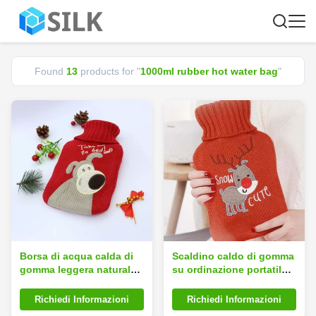
Found
13
products for "
1000ml rubber hot water bag
"
Borsa di acqua calda di
Scaldino caldo di gomma
gomma leggera naturale
su ordinazione portatile
1000ml
del piede e della mano
della bottiglia di acqua di
Richiedi Informazioni
Richiedi Informazioni
logo 1000ml