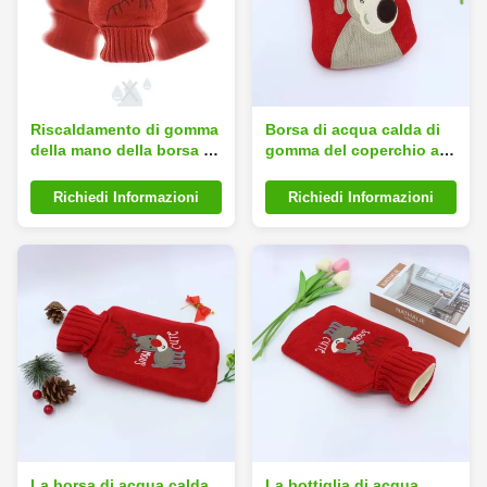
Riscaldamento di gomma
Borsa di acqua calda di
della mano della borsa di
gomma del coperchio a
acqua calda di Autumn
vite degli adulti dei
Winter Christmas 2.4mm
bambini, borsa di
Richiedi Informazioni
Richiedi Informazioni
riscaldamento di gomma
La borsa di acqua calda
La bottiglia di acqua