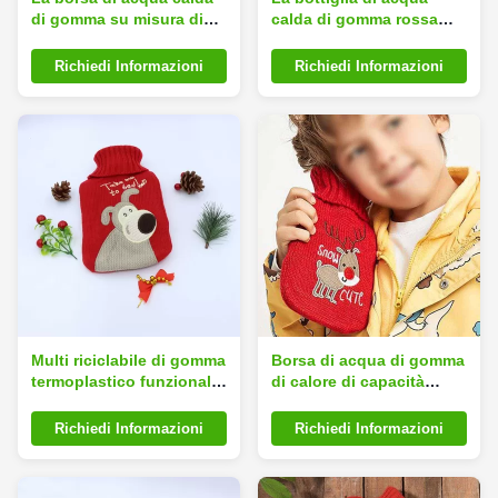
di gomma su misura di
calda di gomma rossa
logo 1l tiene caldo
riutilizzabile 1000ml della
nell'inverno
copertura si è ispessita
Richiedi Informazioni
Richiedi Informazioni
Multi riciclabile di gomma
Borsa di acqua di gomma
termoplastico funzionale
di calore di capacità
della borsa di acqua
elevata con la copertura
calda
molle eccellente della
Richiedi Informazioni
Richiedi Informazioni
peluche per caldo