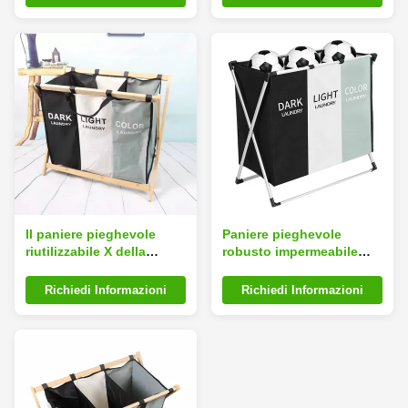
il legno di bambù
robusto
Il paniere pieghevole
Paniere pieghevole
riutilizzabile X della
robusto impermeabile
lavanderia della struttura
della lavanderia con i
di bambù modella il
canestri tripli riutilizzabili
Richiedi Informazioni
Richiedi Informazioni
panno staccabile di
Oxford