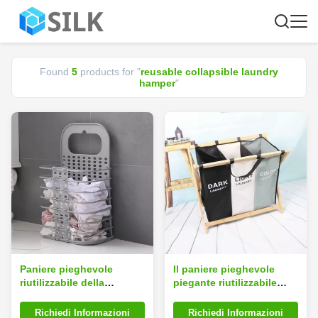
Found
5
products for "
reusable collapsible laundry
hamper
"
Paniere pieghevole
Il paniere pieghevole
riutilizzabile della
piegante riutilizzabile
lavanderia
della lavanderia per i
vestiti colpisce con forza
Richiedi Informazioni
Richiedi Informazioni