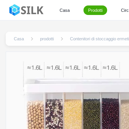
Casa
Prodotti
Circ
Casa
prodotti
Contenitori di stoccaggio ermeti