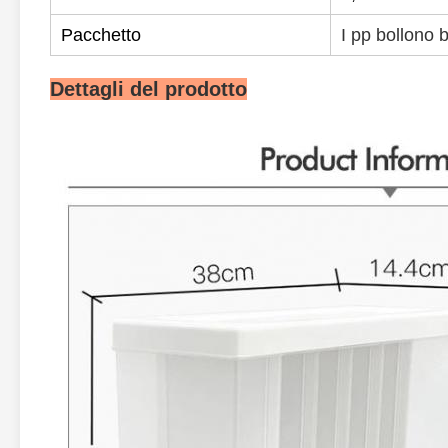
Pacchetto
I pp bollono
Dettagli del prodotto