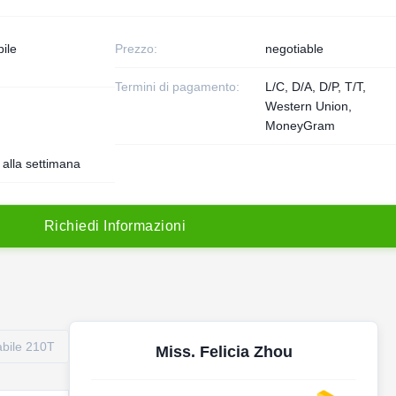
ile
Prezzo:
negotiable
Termini di pagamento:
L/C, D/A, D/P, T/T,
Western Union,
MoneyGram
alla settimana
R
i
c
h
i
e
d
i
I
n
f
o
r
m
a
z
i
o
n
i
abile 210T
Miss. Felicia Zhou