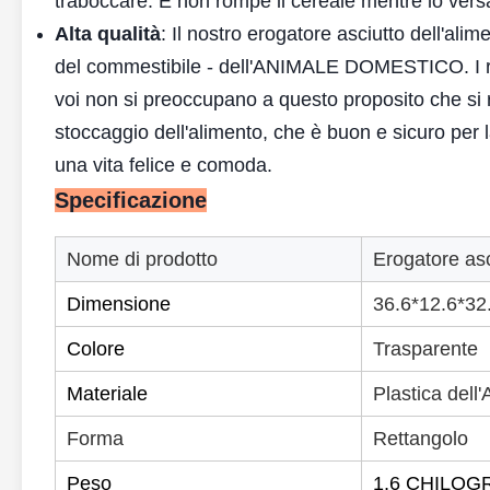
traboccare. E non rompe il cereale mentre lo versa
Alta qualità
: Il nostro erogatore asciutto dell'alim
del commestibile - dell'ANIMALE DOMESTICO. I reci
voi non si preoccupano a questo proposito che s
stoccaggio dell'alimento, che è buon e sicuro per la 
una vita felice e comoda.
Specificazione
Nome di prodotto
Erogatore asc
Dimensione
36.6*12.6*3
Colore
Trasparente
Materiale
Plastica de
Forma
Rettangolo
Peso
1,6 CHILOG