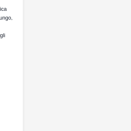
tica
lungo,
gli