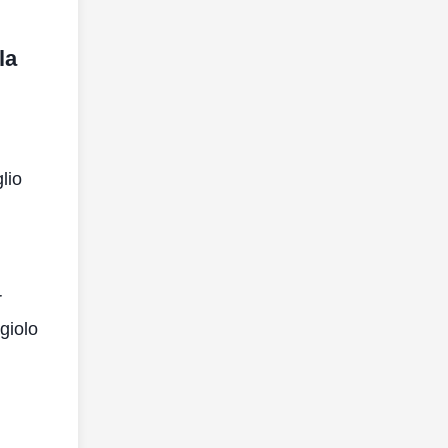
la
lio
r
giolo