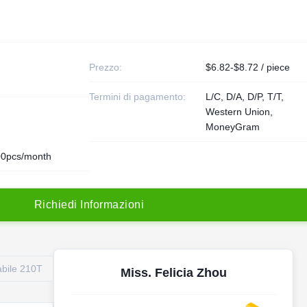
Prezzo:
$6.82-$8.72 / piece
Termini di pagamento:
L/C, D/A, D/P, T/T,
Western Union,
MoneyGram
0pcs/month
R
i
c
h
i
e
d
i
I
n
f
o
r
m
a
z
i
o
n
i
abile 210T
Miss. Felicia Zhou