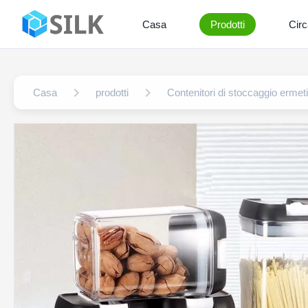
Casa
Prodotti
Circ
Casa
prodotti
Contenitori di stoccaggio ermeti