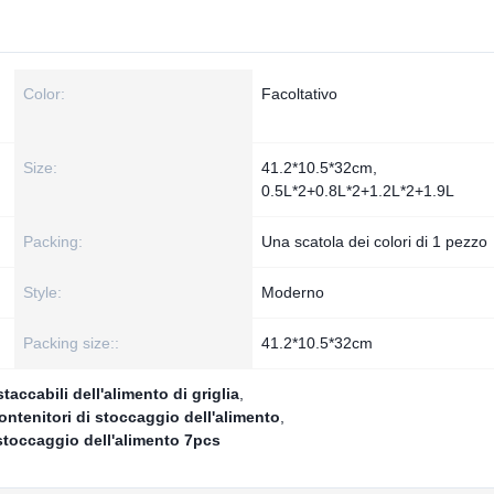
Color:
Facoltativo
Size:
41.2*10.5*32cm,
0.5L*2+0.8L*2+1.2L*2+1.9L
Packing:
Una scatola dei colori di 1 pezzo
Style:
Moderno
Packing size::
41.2*10.5*32cm
taccabili dell'alimento di griglia
,
contenitori di stoccaggio dell'alimento
,
 stoccaggio dell'alimento 7pcs